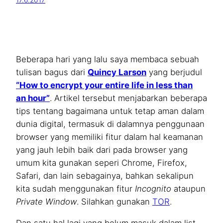
17.6.2017
Beberapa hari yang lalu saya membaca sebuah
tulisan bagus dari
Quincy Larson
yang berjudul
“How to encrypt your entire life in less than
an hour”
. Artikel tersebut menjabarkan beberapa
tips tentang bagaimana untuk tetap aman dalam
dunia digital, termasuk di dalamnya penggunaan
browser yang memiliki fitur dalam hal keamanan
yang jauh lebih baik dari pada browser yang
umum kita gunakan seperi Chrome, Firefox,
Safari, dan lain sebagainya, bahkan sekalipun
kita sudah menggunakan fitur
Incognito
ataupun
Private Window
. Silahkan gunakan
TOR
.
Dan satu hal lagi yang belum masuk dalam list