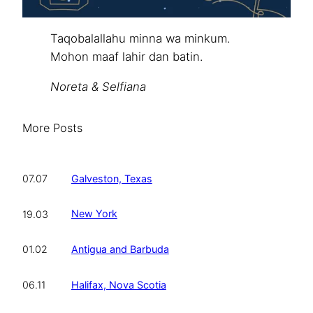
Taqobalallahu minna wa minkum.
Mohon maaf lahir dan batin.
Noreta & Selfiana
More Posts
Galveston, Texas
07.07
New York
19.03
Antigua and Barbuda
01.02
Halifax, Nova Scotia
06.11